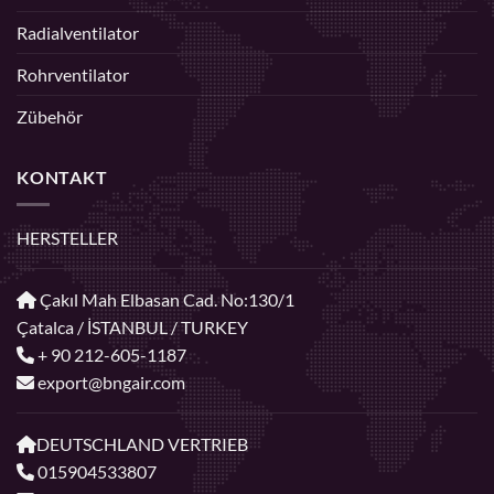
Radialventilator
Rohrventilator
Zübehör
KONTAKT
HERSTELLER
Çakıl Mah Elbasan Cad. No:130/1
Çatalca / İSTANBUL / TURKEY
+ 90 212-605-1187
export@bngair.com
DEUTSCHLAND VERTRIEB
015904533807