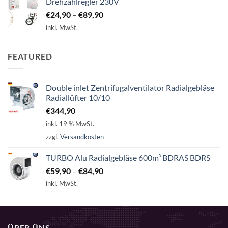
Drehzahlregler 230V
€
24,90
–
€
89,90
inkl. MwSt.
FEATURED
Double inlet Zentrifugalventilator Radialgebläse
Radiallüfter 10/10
€
344,90
inkl. 19 % MwSt.
zzgl.
Versandkosten
TURBO Alu Radialgebläse 600m³ BDRAS BDRS
€
59,90
–
€
84,90
inkl. MwSt.
ÜBER ÜNS