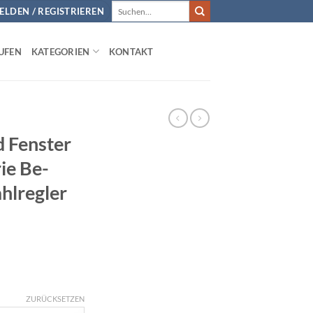
Suchen
LDEN / REGISTRIEREN
nach:
UFEN
KATEGORIEN
KONTAKT
d Fenster
rie Be-
hlregler
ZURÜCKSETZEN