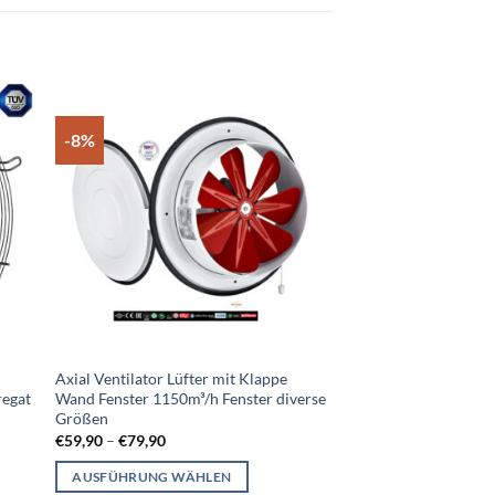
-8%
-10%
 to
Add to
list
wishlist
Axial Ventilator Lüfter mit Klappe
Axialventilator Axiall
regat
Wand Fenster 1150m³/h Fenster diverse
Metall Industrie div
Größen
3110m³/h BDRAX
€
59,90
–
€
79,90
€
58,90
–
€
94,90
AUSFÜHRUNG WÄHLEN
AUSFÜHRUNG WÄ