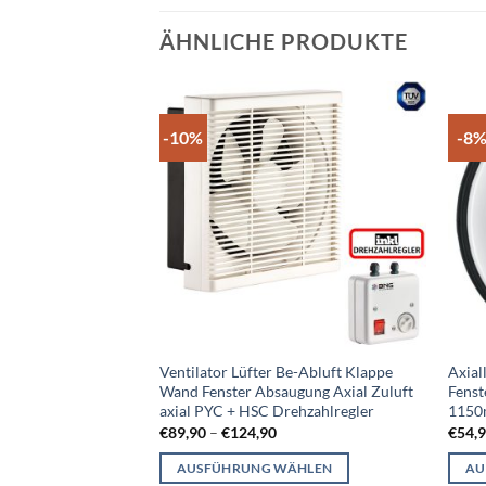
ÄHNLICHE PRODUKTE
-10%
-8
Add to
wishlist
Ventilator Lüfter Be-Abluft Klappe
Axial
Wand Fenster Absaugung Axial Zuluft
Fenst
axial PYC + HSC Drehzahlregler
1150
€
89,90
–
€
124,90
€
54,
AUSFÜHRUNG WÄHLEN
AU