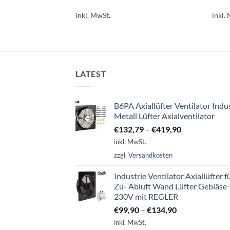
Dieses
Diese
inkl. MwSt.
inkl.
Produkt
Prod
weist
weist
mehrere
mehr
Varianten
Varia
auf.
auf.
LATEST
Die
Die
Optionen
Opti
können
könn
B6PA Axiallüfter Ventilator Indu
auf
auf
Metall Lüfter Axialventilator
der
der
€
132,79
–
€
419,90
Produktseite
Produ
inkl. MwSt.
gewählt
gewäh
zzgl.
Versandkosten
werden
werd
Industrie Ventilator Axiallüfter f
Zu- Abluft Wand Lüfter Gebläse
230V mit REGLER
€
99,90
–
€
134,90
inkl. MwSt.