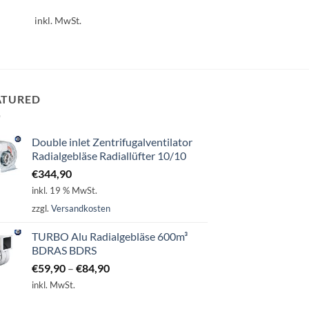
Dieses
Dieses
inkl. MwSt.
inkl. MwSt.
Produkt
Produkt
weist
weist
mehrere
mehrere
Varianten
Varianten
auf.
auf.
ATURED
Die
Die
Optionen
Optionen
können
können
Double inlet Zentrifugalventilator
auf
auf
Radialgebläse Radiallüfter 10/10
der
der
€
344,90
Produktseite
Produktseite
inkl. 19 % MwSt.
gewählt
gewählt
zzgl.
Versandkosten
werden
werden
TURBO Alu Radialgebläse 600m³
BDRAS BDRS
€
59,90
–
€
84,90
inkl. MwSt.