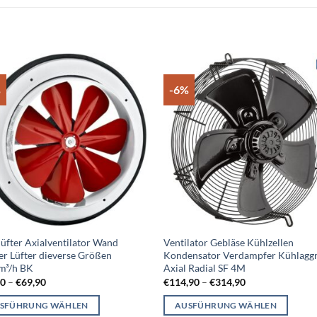
%
-6%
Add to
Add
wishlist
wish
lüfter Axialventilator Wand
Ventilator Gebläse Kühlzellen
er Lüfter dieverse Größen
Kondensator Verdampfer Kühlagg
m³/h BK
Axial Radial SF 4M
90
–
€
69,90
€
114,90
–
€
314,90
SFÜHRUNG WÄHLEN
AUSFÜHRUNG WÄHLEN