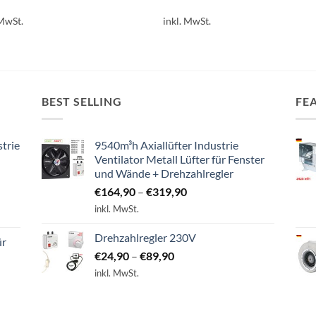
s
Dieses
 MwSt.
inkl. MwSt.
ukt
Produkt
weist
ere
mehrere
nten
Varianten
auf.
BEST SELLING
FE
Die
onen
Optionen
en
können
strie
9540m³h Axiallüfter Industrie
auf
Ventilator Metall Lüfter für Fenster
der
und Wände + Drehzahlregler
ktseite
Produktseite
€
164,90
–
€
319,90
lt
gewählt
inkl. MwSt.
en
werden
Drehzahlregler 230V
ür
€
24,90
–
€
89,90
inkl. MwSt.