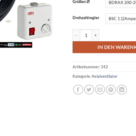
Größen Ø
Drehzahlregler
Axial Lüfter Wand Fenster Ventil
IN DEN WAREN
Artikelnummer:
342
Kategorie:
Axialventilator