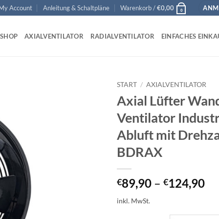
My Account
Anleitung & Schaltpläne
Warenkorb /
€
0,00
ANME
0
SHOP
AXIALVENTILATOR
RADIALVENTILATOR
EINFACHES EINKA
START
/
AXIALVENTILATOR
Axial Lüfter Wan
Add to
Ventilator Indust
wishlist
Abluft mit Drehza
BDRAX
89,90
–
124,90
€
€
inkl. MwSt.