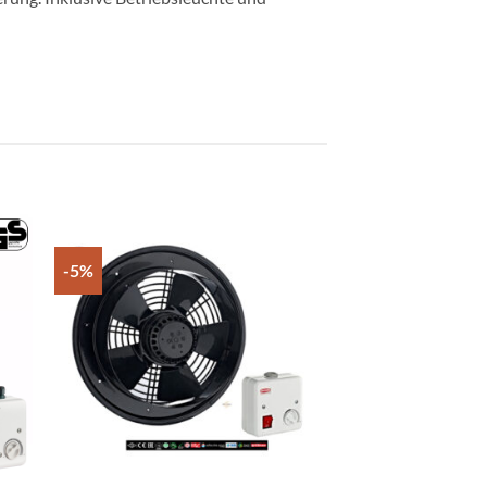
-5%
-6%
 to
Add to
list
wishlist