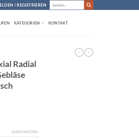
Suchen
LDEN / REGISTRIEREN
nach:
UFEN
KATEGORIEN
KONTAKT
xial Radial
Gebläse
rsch
ZURÜCKSETZEN