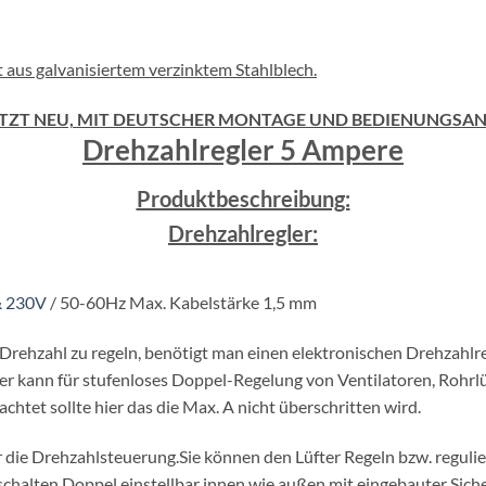
 aus galvanisiertem verzinktem Stahlblech.
ETZT NEU, MIT DEUTSCHER MONTAGE UND BEDIENUNGSANLE
Drehzahlregler 5 Ampere
Produktbeschreibung:
Drehzahlregler:
& 230V
/ 50-60Hz Max. Kabelstärke 1,5 mm
ehzahl zu regeln, benötigt man einen elektronischen Drehzahlre
r kann für stufenloses Doppel-Regelung von Ventilatoren, Rohrlüf
tet sollte hier das die Max. A nicht überschritten wird.
r die Drehzahlsteuerung.Sie können den Lüfter Regeln bzw. regulie
chalten.Doppel einstellbar innen wie außen mit eingebauter Siche