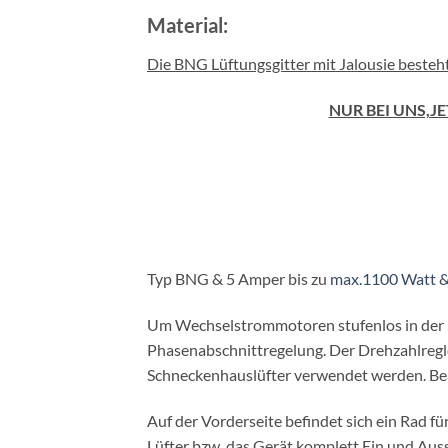
Material:
Die BNG Lüftungsgitter mit Jalousie besteht
NUR BEI UNS,J
Typ BNG & 5 Amper bis zu
max.1100 Watt 
Um Wechselstrommotoren stufenlos in der Dr
Phasenabschnittregelung. Der Drehzahlregle
Schneckenhauslüfter verwendet werden. Beach
Auf der Vorderseite befindet sich ein Rad fü
Lüfter bzw. das Gerät komplett Ein und Auss