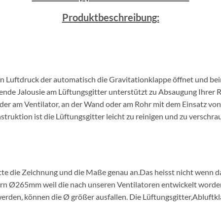
Produktbeschreibung:
in Luftdruck der automatisch die Gravitationklappe öffnet und bei
ßende Jalousie am Lüftungsgitter unterstützt zu Absaugung Ihrer 
eder am Ventilator, an der Wand oder am Rohr mit dem Einsatz vo
ruktion ist die Lüftungsgitter leicht zu reinigen und zu verschra
bitte die Zeichnung und die Maße genau an.Das heisst nicht wenn 
ern Ø265mm weil die nach unseren Ventilatoren entwickelt worden
rden, können die Ø größer ausfallen. Die Lüftungsgitter,Abluftkl