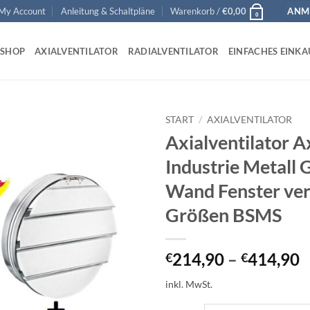
My Account
Anleitung & Schaltpläne
Warenkorb /
€
0,00
ANME
0
SHOP
AXIALVENTILATOR
RADIALVENTILATOR
EINFACHES EINKA
START
/
AXIALVENTILATOR
Axialventilator A
Add to
Industrie Metall 
wishlist
Wand Fenster ve
Größen BSMS
214,90
–
414,90
€
€
inkl. MwSt.