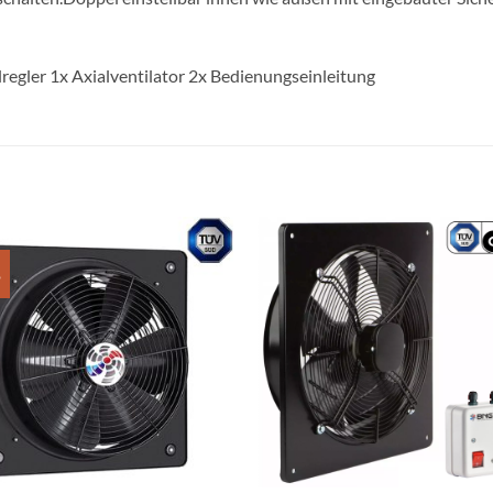
regler 1x Axialventilator 2x Bedienungseinleitung
%
Add to
Add
wishlist
wish