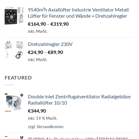
9540m³h Axiallüfter Industrie Ventilator Metall
Lüfter für Fenster und Wände + Drehzahlregler
€
164,90
–
€
319,90
inkl. MwSt.
Drehzahlregler 230V
€
24,90
–
€
89,90
inkl. MwSt.
FEATURED
Double inlet Zentrifugalventilator Radialgebläse
Radiallüfter 10/10
€
344,90
inkl. 19 % MwSt.
zzgl.
Versandkosten