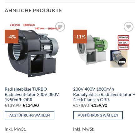
ÄHNLICHE PRODUKTE
-4%
-11%
Add to
Add to
wishlist
wishlist
Radialgebläse TURBO
230V 400V 1800m³h
Radialventilator 230V 380V
Radialgebläse Radialventilator +
1950m³h OBR
4 eck Flansch OBR
Ursprünglicher
Aktueller
Ursprünglicher
Aktueller
€
139,90
€
134,90
€
178,90
€
159,90
Preis
Preis
Preis
Preis
war:
ist:
war:
ist:
AUSFÜHRUNG WÄHLEN
AUSFÜHRUNG WÄHLEN
€139,90
€134,90.
€178,90
€159,90.
Dieses
Dieses
Produkt
Produkt
inkl. MwSt.
inkl. MwSt.
weist
weist