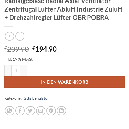
Radialgebläse Radial Axial Ventilator
Zentrifugal Lüfter Abluft Industrie Zuluft
+ Drehzahlregler Lüfter OBR POBRA
Ursprünglicher
Aktueller
209,90
194,90
€
€
Preis
Preis
inkl. 19 % MwSt.
war:
ist:
€209,90
€194,90.
Radialgebläse Radial Axial Ventilator Zentrifugal Lüfter Abluft Indu
IN DEN WARENKORB
Kategorie:
Radialventilator