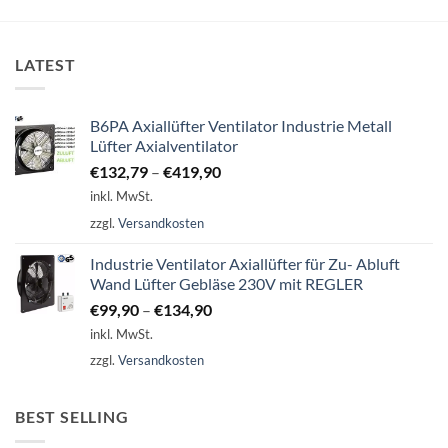
mehrere
mehrere
Varianten
Varianten
auf.
auf.
LATEST
Die
Die
Optionen
Optionen
können
können
B6PA Axiallüfter Ventilator Industrie Metall
auf
auf
Lüfter Axialventilator
der
der
€
132,79
–
€
419,90
Produktseite
Produktseite
gewählt
gewählt
inkl. MwSt.
werden
werden
zzgl.
Versandkosten
Industrie Ventilator Axiallüfter für Zu- Abluft
Wand Lüfter Gebläse 230V mit REGLER
€
99,90
–
€
134,90
inkl. MwSt.
zzgl.
Versandkosten
BEST SELLING