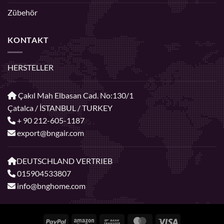
Zübehör
KONTAKT
HERSTELLER
Çakıl Mah Elbasan Cad. No:130/1
Çatalca / İSTANBUL / TURKEY
+ 90 212-605-1187
export@bngair.com
DEUTSCHLAND VERTRIEB
015904533807
info@bnghome.com
PayPal
Amazon
Bank
MasterCard
Visa