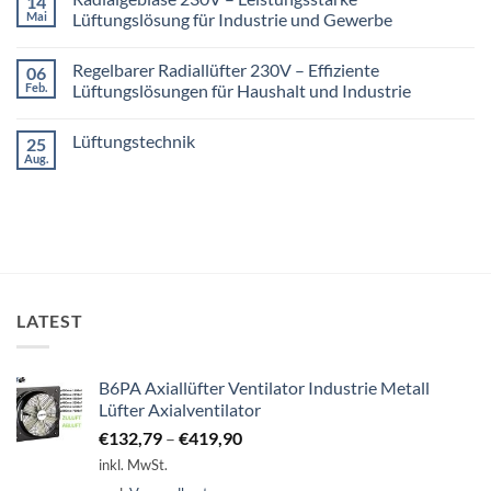
14
Belüftung
Warum
Mai
Lüftungslösung für Industrie und Gewerbe
durch
ein
Axialventilatoren
Dachventilator
Keine
bei
die
Kommentare
Regelbarer Radiallüfter 230V – Effiziente
06
sommerlichen
beste
zu
Hitzeperioden
Investition
Radialgebläse
Feb.
Lüftungslösungen für Haushalt und Industrie
für
230V
Ihr
–
Keine
Gebäude
Leistungsstarke
Kommentare
Lüftungstechnik
25
ist
Lüftungslösung
zu
für
Regelbarer
Aug.
Keine
Industrie
Radiallüfter
Kommentare
und
230V
zu
Gewerbe
–
Lüftungstechnik
Effiziente
Lüftungslösungen
für
Haushalt
und
Industrie
LATEST
B6PA Axiallüfter Ventilator Industrie Metall
Lüfter Axialventilator
€
132,79
–
€
419,90
inkl. MwSt.