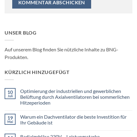
UNSER BLOG
Auf unserem Blog finden Sie nützliche Inhalte zu BNG-
Produkten.
KÜRZLICH HINZUGEFÜGT
Optimierung der industriellen und gewerblichen
10
Juli
Belüftung durch Axialventilatoren bei sommerlichen
Hitzeperioden
Keine
Kommentare
Warum ein Dachventilator die beste Investition für
19
zu
Optimierung
Mai
Ihr Gebäude ist
der
industriellen
Keine
und
Kommentare
Radialgebläse 230V – Leistungsstarke
gewerblichen
zu