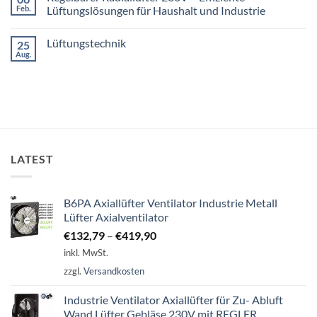
Hitzeperioden
Investition
Radialgebläse
Feb.
Lüftungslösungen für Haushalt und Industrie
für
230V
Ihr
–
Keine
Gebäude
Leistungsstarke
Kommentare
Lüftungstechnik
25
ist
Lüftungslösung
zu
für
Regelbarer
Aug.
Keine
Industrie
Radiallüfter
Kommentare
und
230V
zu
Gewerbe
–
Lüftungstechnik
Effiziente
Lüftungslösungen
für
Haushalt
und
Industrie
LATEST
B6PA Axiallüfter Ventilator Industrie Metall
Lüfter Axialventilator
€
132,79
–
€
419,90
inkl. MwSt.
zzgl.
Versandkosten
Industrie Ventilator Axiallüfter für Zu- Abluft
Wand Lüfter Gebläse 230V mit REGLER