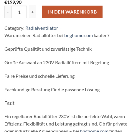
€
199,90
Radialgebläse Ventilator 1950m³+ Drehzahlregler + 4-eck Flansch 
IN DEN WARENKORB
Category:
Radialventilator
Warum einen Radiallüfter bei
bnghome.com
kaufen?
Geprüfte Qualität und zuverlässige Technik
Große Auswahl an 230V Radiallüftern mit Regelung
Faire Preise und schnelle Lieferung
Fachkundige Beratung für die passende Lösung
Fazit
Ein regelbarer Radiallüfter 230V ist die perfekte Wahl, wenn
Effizienz, Flexibilität und Leistung gefragt sind. Ob für private
oder industrielle Anwendungen – bei
bnghome.com
finden