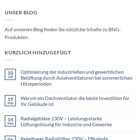
UNSER BLOG
Auf unserem Blog finden Sie nützliche Inhalte zu BNG-
Produkten.
KÜRZLICH HINZUGEFÜGT
Optimierung der industriellen und gewerblichen
10
Juli
Belüftung durch Axialventilatoren bei sommerlichen
Hitzeperioden
Keine
Kommentare
Warum ein Dachventilator die beste Investition für
19
zu
Optimierung
Mai
Ihr Gebäude ist
der
industriellen
Keine
und
Kommentare
Radialgebläse 230V – Leistungsstarke
14
gewerblichen
zu
Belüftung
Warum
Mai
Lüftungslösung für Industrie und Gewerbe
durch
ein
Axialventilatoren
Dachventilator
Keine
bei
die
Kommentare
Regelbarer Radiallüfter 230V – Effiziente
06
sommerlichen
beste
zu