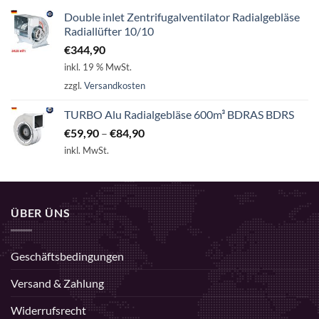
Double inlet Zentrifugalventilator Radialgebläse
Radiallüfter 10/10
€
344,90
inkl. 19 % MwSt.
zzgl.
Versandkosten
TURBO Alu Radialgebläse 600m³ BDRAS BDRS
€
59,90
–
€
84,90
inkl. MwSt.
ÜBER ÜNS
Geschäftsbedingungen
Versand & Zahlung
Widerrufsrecht