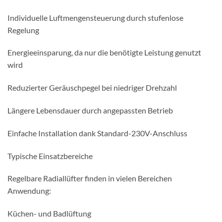
e
m
l
c
Individuelle Luftmengensteuerung durch stufenlose
g
k
Regelung
e
/
b
r
Energieeinsparung, da nur die benötigte Leistung genutzt
l
u
wird
ä
n
s
d
Reduzierter Geräuschpegel bei niedriger Drehzahl
e
1
5
Längere Lebensdauer durch angepassten Betrieb
0
m
Einfache Installation dank Standard-230V-Anschluss
m
Typische Einsatzbereiche
Regelbare Radiallüfter finden in vielen Bereichen
Anwendung:
Küchen- und Badlüftung