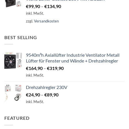
€
99,90
–
€
134,90
inkl. MwSt.
zzgl.
Versandkosten
BEST SELLING
9540m³h Axiallüfter Industrie Ventilator Metall
Lüfter für Fenster und Wände + Drehzahlregler
€
164,90
–
€
319,90
inkl. MwSt.
Drehzahlregler 230V
€
24,90
–
€
89,90
inkl. MwSt.
FEATURED